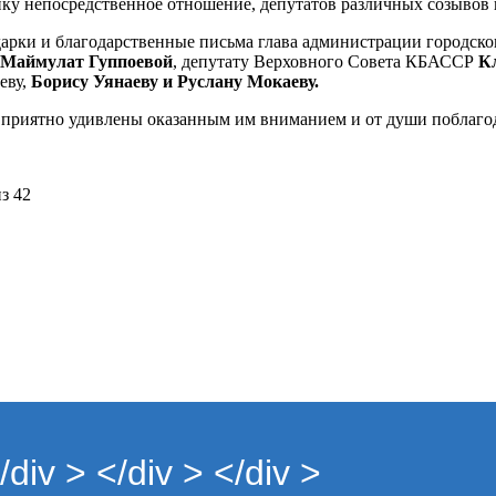
ку непосредственное отношение, депутатов различных созывов 
арки и благодарственные письма глава администрации городско
Маймулат Гуппоевой
, депутату Верховного Совета КБАССР
К
еву,
Борису Уянаеву и Руслану Мокаеву.
 приятно удивлены оказанным им вниманием и от души поблаго
з 42
iv > </div > </div >