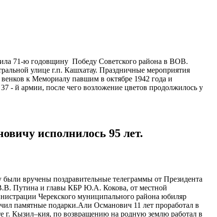
ила 71-ю годовщину Победу Советского района в ВОВ.
ральной улице г.п. Кашхатау. Праздничные мероприятия
 венков к Мемориалу павшим в октябре 1942 года и
37 - й армии, после чего возложение цветов продолжилось у
новичу исполнилось 95 лет.
были вручены поздравительные телеграммы от Президента
.В. Путина и главы КБР Ю.А. Кокова, от местной
нистрации Черекского муниципального района юбиляр
чил памятные подарки.Али Османович 11 лет проработал в
е г. Кызил–кия, по возвращению на родную землю работал в