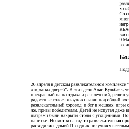
разл
хозя
Со с
мног
нагр
КБАС
восп
9 Ма
взаи
Бо
Под
26 апреля в детском развлекательном комплексе 
открытых дверей". В этот день Алан Кульбаев, ч
прекрасный парк отдыха и развлечений, решил ус
радостные голоса клоунов начали под общий вос
развлекательный хоровод, и бег в мешках, игры 
же, призы победителям. Детей не испугал даже 
шатрами были накрыты столы с угощениями. Пом
напитки. Несмотря на то,что развлекательная про
расходились домой.Праздник получился веселым