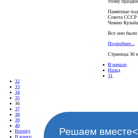
этому праздни
Памятные под
Совета СССР
Чомаю Кульба
Все они были
Подробнее...
Страница 36 и
В начало
Назад
31
32
33
34
35
36
37
38
39
40
Решаем вместе</d
Вперёд
В конец