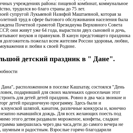
ичных учреждениях района: пищевой комбинат, коммунальное
йство, трудился во благо страны до 75 лет.
воей супругой Лукьяевой Назифой Маштаевной, которая за
олетний труд в сфере бытового обслуживания населения была
аждена Почетной грамотой Президиума Верховного Совета
СР, они живут уже 64 года, вырастили двух сыновей и дочь,
итывают внуков и правнуков. В канун предстоящего праздника
я долгожитель пожелал всем жителям России здоровья, любви,
моуважения и любви к своей Родине.
льшой детский праздник в " Дане".
робности
" Дана", расположенном в поселке Кашхатау, состоялся "День
еловек, подаривший для своих маленьких односельчан этот
троить для детей детей праздник. Ровно в два часа звонкие и
торг детей праздничную программу. Здесь были и
с клоунской шляпой, канатом, различные конкурсы и, конечно
внезапно начавшийся дождь. Для всех желающих поесть под
имо этого детям раздавали мороженое, конфеты, сладкие
грамма завершилась через два часа,дети до самого вечера не
, шумным и радостным. Взрослые горячо благодарили