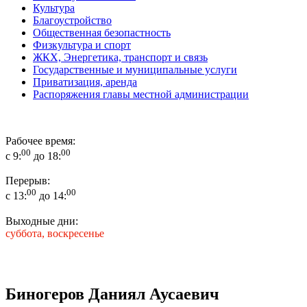
Культура
Благоустройство
Общественная безопастность
Физкультура и спорт
ЖКХ, Энергетика, транспорт и связь
Государственные и муниципальные услуги
Приватизация, аренда
Распоряжения главы местной администрации
Рабочее время:
00
00
с 9:
до 18:
Перерыв:
00
00
с 13:
до 14:
Выходные дни:
суббота, воскресенье
Биногеров Даниял Аусаевич