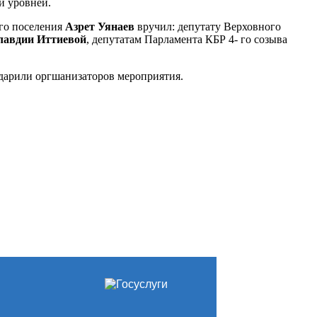
и уровней.
го поселения
Азрет Уянаев
вручил: депутату Верховного
лавдии Иттиевой
, депутатам Парламента КБР 4- го созыва
дарили оргшанизаторов мероприятия.