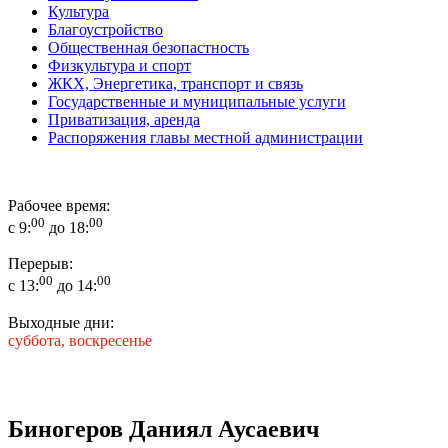
Культура
Благоустройство
Общественная безопастность
Физкультура и спорт
ЖКХ, Энергетика, транспорт и связь
Государственные и муниципальные услуги
Приватизация, аренда
Распоряжения главы местной администрации
Рабочее время:
00
00
с 9:
до 18:
Перерыв:
00
00
с 13:
до 14:
Выходные дни:
суббота, воскресенье
Биногеров Даниял Аусаевич