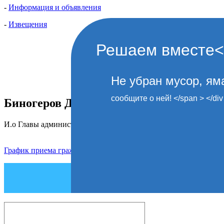
-
Информация и объявления
-
Извещения
Решаем вместе</d
Не убран мусор, яма
сообщите о ней! </span > </div
Биногеров Даниял Аусаевич
И.о Главы администрации городского поселения Кашхатау
График приема граждан