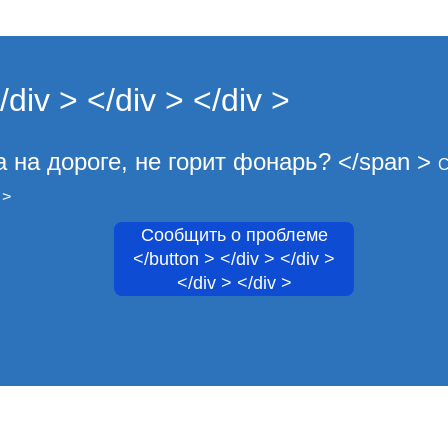
iv > </div > </div >
 на дороге, не горит фонарь? </span >
С
 >
Сообщить о проблеме
</button > </div > </div >
</div > </div >