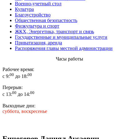
Военно-учетный стол
Культура
Благоустройство
Общественная безопастность
Физкультура и спорт
ЖКХ, Энергетика, транспорт и связь
Государственные и муниципальные услуги
Приватизация, аренда
Распоряжения главы местной администрации
Часы работы
Рабочее время:
00
00
с 9:
до 18:
Перерыв:
00
00
с 13:
до 14:
Выходные дни:
суббота, воскресенье
Биногеров Даниял Аусаевич