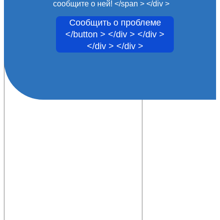
сообщите о ней! </span > </div >
Сообщить о проблеме
</button > </div > </div >
</div > </div >