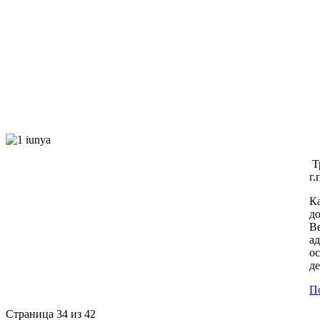
Тр
г.
Ка
д
Ве
ад
о
д
По
Страница 34 из 42