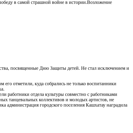
а победу в самой страшной войне в истории.Возложение
жества, посвященные Дню Защиты детей. Не стал исключением и
м его отметили, куда собрались не только воспитанники
а.
ели работники отдела культуры совместно с работниками
тных танцевальных коллективов и молодых артистов, не
ика администрация городского поселения Кашхатау наградила