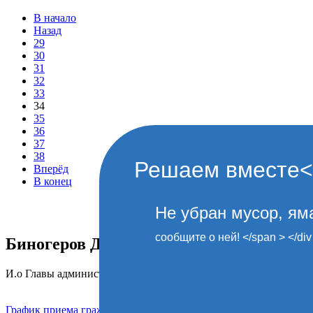
В начало
Назад
29
30
31
32
33
34
35
36
37
38
Решаем вместе</d
Вперёд
В конец
Не убран мусор, яма
сообщите о ней! </span > </div
Биногеров Даниял Аусаевич
И.о Главы администрации городского поселения Кашхатау
График приема граждан