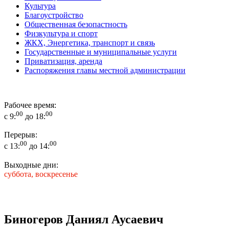
Культура
Благоустройство
Общественная безопастность
Физкультура и спорт
ЖКХ, Энергетика, транспорт и связь
Государственные и муниципальные услуги
Приватизация, аренда
Распоряжения главы местной администрации
Рабочее время:
00
00
с 9:
до 18:
Перерыв:
00
00
с 13:
до 14:
Выходные дни:
суббота, воскресенье
Биногеров Даниял Аусаевич