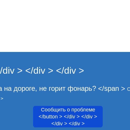
iv > </div > </div >
 на дороге, не горит фонарь? </span >
С
 >
Сообщить о проблеме
</button > </div > </div >
</div > </div >