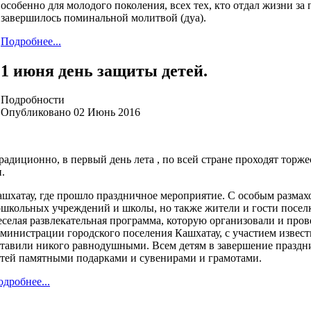
особенно для молодого поколения, всех тех, кто отдал жизни з
завершилось поминальной молитвой (дуа).
Подробнее...
1 июня день защиты детей.
Подробности
Опубликовано 02 Июнь 2016
адиционно, в первый день лета , по всей стране проходят тор
п.
шхатау, где прошло праздничное мероприятие. С особым размахо
ошкольных учреждений и школы, но также жители и гости поселк
селая развлекательная программа, которую организовали и пров
министрации городского поселения Кашхатау, с участием извес
ставили никого равнодушными. Всем детям в завершение праздн
етей памятными подарками и сувенирами и грамотами.
дробнее...