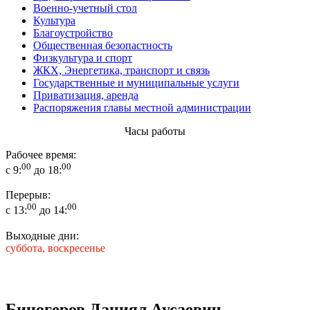
Военно-учетный стол
Культура
Благоустройство
Общественная безопастность
Физкультура и спорт
ЖКХ, Энергетика, транспорт и связь
Государственные и муниципальные услуги
Приватизация, аренда
Распоряжения главы местной администрации
Часы работы
Рабочее время:
00
00
с 9:
до 18:
Перерыв:
00
00
с 13:
до 14:
Выходные дни:
суббота, воскресенье
Биногеров Даниял Аусаевич